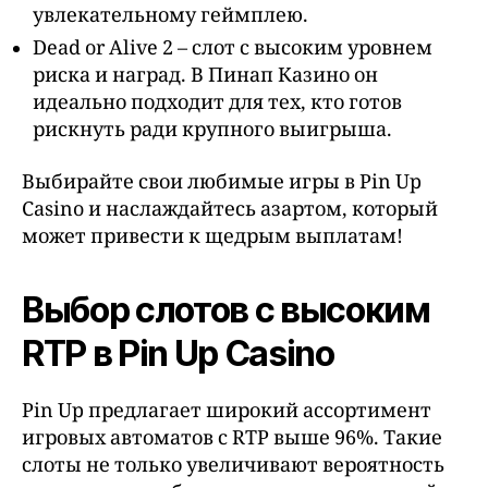
увлекательному геймплею.
Dead or Alive 2 – слот с высоким уровнем
риска и наград. В Пинап Казино он
идеально подходит для тех, кто готов
рискнуть ради крупного выигрыша.
Выбирайте свои любимые игры в Pin Up
Casino и наслаждайтесь азартом, который
может привести к щедрым выплатам!
Выбор слотов с высоким
RTP в Pin Up Casino
Pin Up предлагает широкий ассортимент
игровых автоматов с RTP выше 96%. Такие
слоты не только увеличивают вероятность