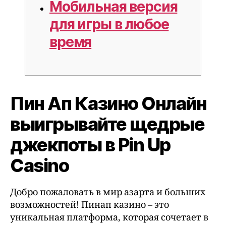
Мобильная версия
для игры в любое
время
Пин Ап Казино Онлайн
выигрывайте щедрые
джекпоты в Pin Up
Casino
Добро пожаловать в мир азарта и больших
возможностей! Пинап казино – это
уникальная платформа, которая сочетает в