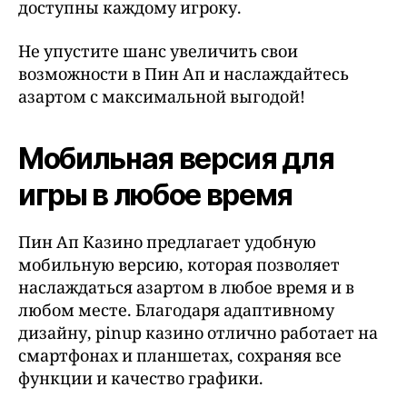
доступны каждому игроку.
Не упустите шанс увеличить свои
возможности в Пин Ап и наслаждайтесь
азартом с максимальной выгодой!
Мобильная версия для
игры в любое время
Пин Ап Казино предлагает удобную
мобильную версию, которая позволяет
наслаждаться азартом в любое время и в
любом месте. Благодаря адаптивному
дизайну, pinup казино отлично работает на
смартфонах и планшетах, сохраняя все
функции и качество графики.