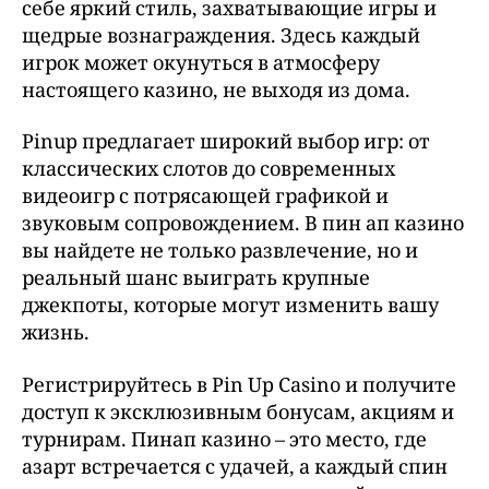
себе яркий стиль, захватывающие игры и
щедрые вознаграждения. Здесь каждый
игрок может окунуться в атмосферу
настоящего казино, не выходя из дома.
Pinup предлагает широкий выбор игр: от
классических слотов до современных
видеоигр с потрясающей графикой и
звуковым сопровождением. В пин ап казино
вы найдете не только развлечение, но и
реальный шанс выиграть крупные
джекпоты, которые могут изменить вашу
жизнь.
Регистрируйтесь в Pin Up Casino и получите
доступ к эксклюзивным бонусам, акциям и
турнирам. Пинап казино – это место, где
азарт встречается с удачей, а каждый спин