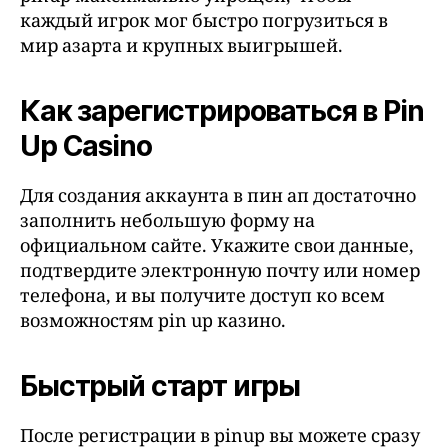
каждый игрок мог быстро погрузиться в
мир азарта и крупных выигрышей.
Как зарегистрироваться в Pin
Up Casino
Для создания аккаунта в пин ап достаточно
заполнить небольшую форму на
официальном сайте. Укажите свои данные,
подтвердите электронную почту или номер
телефона, и вы получите доступ ко всем
возможностям pin up казино.
Быстрый старт игры
После регистрации в pinup вы можете сразу