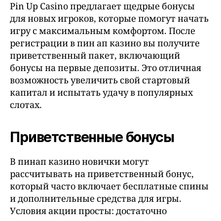
Pin Up Casino предлагает щедрые бонусы
для новых игроков, которые помогут начать
игру с максимальным комфортом. После
регистрации в пин ап казино вы получите
приветственный пакет, включающий
бонусы на первые депозиты. Это отличная
возможность увеличить свой стартовый
капитал и испытать удачу в популярных
слотах.
Приветственные бонусы
В пинап казино новички могут
рассчитывать на приветственный бонус,
который часто включает бесплатные спины
и дополнительные средства для игры.
Условия акции просты: достаточно