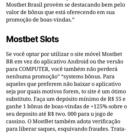
Mostbet Brasil provém se destacando bem pelo
valor de bônus que está oferecendo em sua
promoção de boas-vindas.”
Mostbet Slots
Se você optar por utilizar o site móvel Mostbet
BR em vez do aplicativo Android ou the versão
para COMPUTER, você também não perderá
nenhuma promoção” “systems bônus. Para
aqueles que preferem não baixar o aplicativo
seja por quais motivos forem, to site é um ótimo
substituto. Faça um depósito mínimo de R$ 55 e
ganhe 1 bônus de boas-vindas de +125% sobre o
seu deposito até R$ two. 000 para u jogo de
cassino. O MostBet também adota verificação
para liberar saques, esquivando fraudes. Trata-