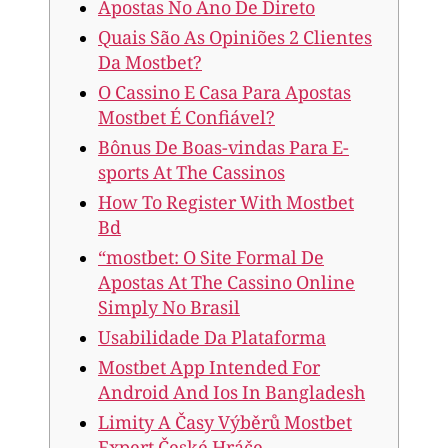
Apostas No Ano De Direto
Quais São As Opiniões 2 Clientes
Da Mostbet?
O Cassino E Casa Para Apostas
Mostbet É Confiável?
Bônus De Boas-vindas Para E-
sports At The Cassinos
How To Register With Mostbet
Bd
“mostbet: O Site Formal De
Apostas At The Cassino Online
Simply No Brasil
Usabilidade Da Plataforma
Mostbet App Intended For
Android And Ios In Bangladesh
Limity A Časy Výběrů Mostbet