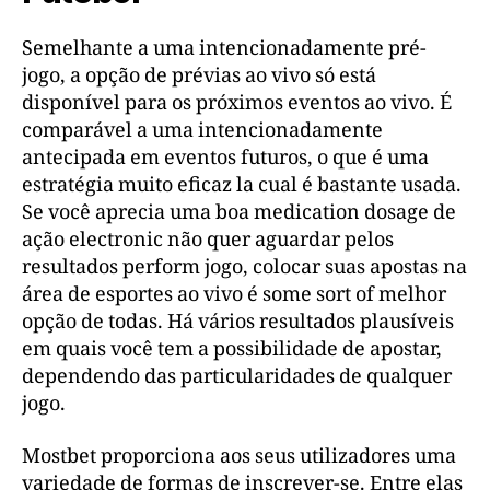
Semelhante a uma intencionadamente pré-
jogo, a opção de prévias ao vivo só está
disponível para os próximos eventos ao vivo. É
comparável a uma intencionadamente
antecipada em eventos futuros, o que é uma
estratégia muito eficaz la cual é bastante usada.
Se você aprecia uma boa medication dosage de
ação electronic não quer aguardar pelos
resultados perform jogo, colocar suas apostas na
área de esportes ao vivo é some sort of melhor
opção de todas. Há vários resultados plausíveis
em quais você tem a possibilidade de apostar,
dependendo das particularidades de qualquer
jogo.
Mostbet proporciona aos seus utilizadores uma
variedade de formas de inscrever-se. Entre elas