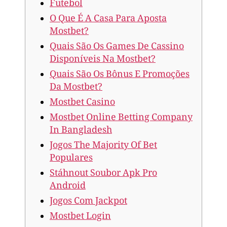
Futebol
O Que É A Casa Para Aposta
Mostbet?
Quais São Os Games De Cassino
Disponíveis Na Mostbet?
Quais São Os Bônus E Promoções
Da Mostbet?
Mostbet Casino
Mostbet Online Betting Company
In Bangladesh
Jogos The Majority Of Bet
Populares
Stáhnout Soubor Apk Pro
Android
Jogos Com Jackpot
Mostbet Login