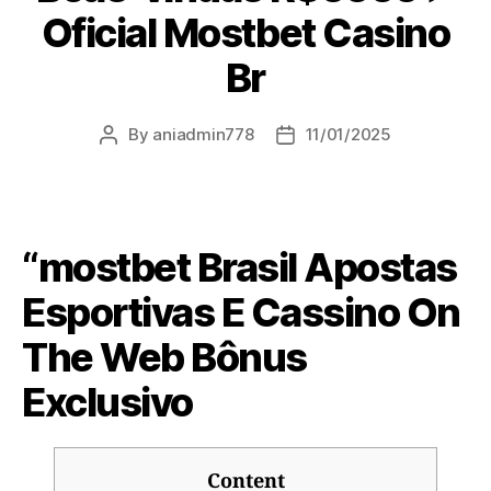
Oficial Mostbet Casino
Br
By
aniadmin778
11/01/2025
“mostbet Brasil Apostas
Esportivas E Cassino On
The Web Bônus
Exclusivo
Content