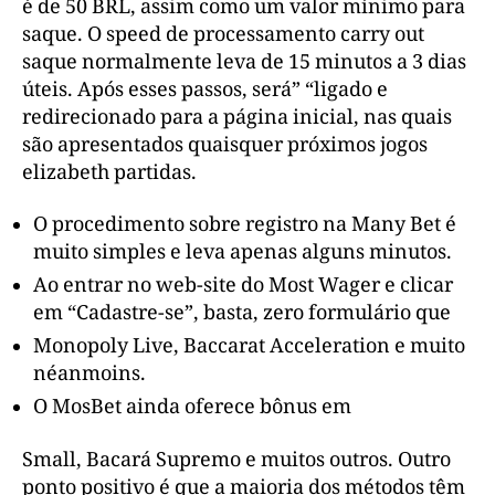
é de 50 BRL, assim como um valor mínimo para
saque. O speed de processamento carry out
saque normalmente leva de 15 minutos a 3 dias
úteis. Após esses passos, será” “ligado e
redirecionado para a página inicial, nas quais
são apresentados quaisquer próximos jogos
elizabeth partidas.
O procedimento sobre registro na Many Bet é
muito simples e leva apenas alguns minutos.
Ao entrar no web-site do Most Wager e clicar
em “Cadastre-se”, basta, zero formulário que
Monopoly Live, Baccarat Acceleration e muito
néanmoins.
O MosBet ainda oferece bônus em
Small, Bacará Supremo e muitos outros. Outro
ponto positivo é que a maioria dos métodos têm