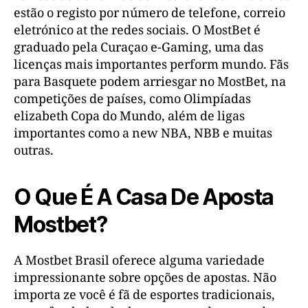
estão o registo por número de telefone, correio
eletrónico at the redes sociais. O MostBet é
graduado pela Curaçao e-Gaming, uma das
licenças mais importantes perform mundo. Fãs
para Basquete podem arriesgar no MostBet, na
competições de países, como Olimpíadas
elizabeth Copa do Mundo, além de ligas
importantes como a new NBA, NBB e muitas
outras.
O Que É A Casa De Aposta
Mostbet?
A Mostbet Brasil oferece alguma variedade
impressionante sobre opções de apostas. Não
importa ze você é fã de esportes tradicionais,