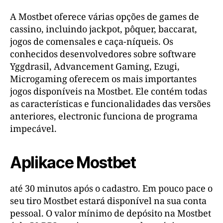
A Mostbet oferece várias opções de games de
cassino, incluindo jackpot, pôquer, baccarat,
jogos de comensales e caça-níqueis. Os
conhecidos desenvolvedores sobre software
Yggdrasil, Advancement Gaming, Ezugi,
Microgaming oferecem os mais importantes
jogos disponíveis na Mostbet. Ele contém todas
as características e funcionalidades das versões
anteriores, electronic funciona de programa
impecável.
Aplikace Mostbet
até 30 minutos após o cadastro. Em pouco pace o
seu tiro Mostbet estará disponível na sua conta
pessoal. O valor mínimo de depósito na Mostbet