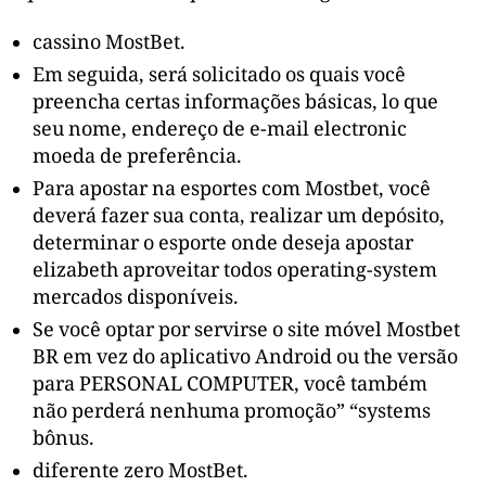
cassino MostBet.
Em seguida, será solicitado os quais você
preencha certas informações básicas, lo que
seu nome, endereço de e-mail electronic
moeda de preferência.
Para apostar na esportes com Mostbet, você
deverá fazer sua conta, realizar um depósito,
determinar o esporte onde deseja apostar
elizabeth aproveitar todos operating-system
mercados disponíveis.
Se você optar por servirse o site móvel Mostbet
BR em vez do aplicativo Android ou the versão
para PERSONAL COMPUTER, você também
não perderá nenhuma promoção” “systems
bônus.
diferente zero MostBet.