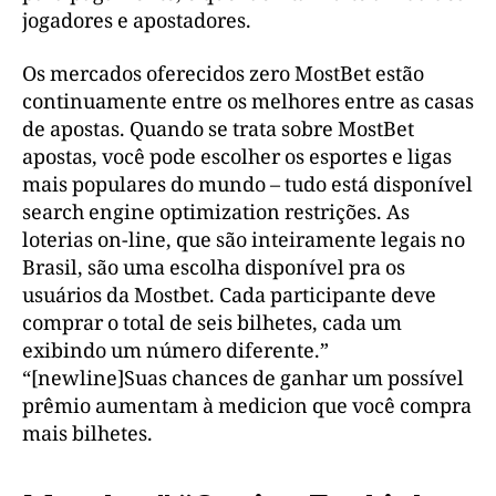
jogadores e apostadores.
Os mercados oferecidos zero MostBet estão
continuamente entre os melhores entre as casas
de apostas. Quando se trata sobre MostBet
apostas, você pode escolher os esportes e ligas
mais populares do mundo – tudo está disponível
search engine optimization restrições. As
loterias on-line, que são inteiramente legais no
Brasil, são uma escolha disponível pra os
usuários da Mostbet. Cada participante deve
comprar o total de seis bilhetes, cada um
exibindo um número diferente.”
“[newline]Suas chances de ganhar um possível
prêmio aumentam à medicion que você compra
mais bilhetes.