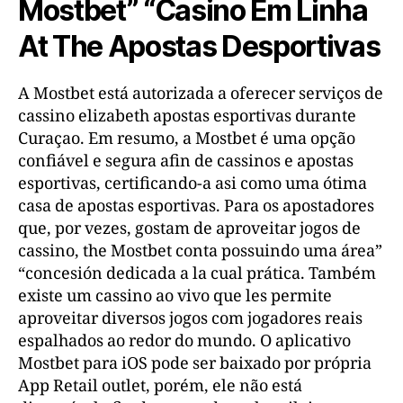
Mostbet” “Casino Em Linha
At The Apostas Desportivas
A Mostbet está autorizada a oferecer serviços de
cassino elizabeth apostas esportivas durante
Curaçao. Em resumo, a Mostbet é uma opção
confiável e segura afin de cassinos e apostas
esportivas, certificando-a asi como uma ótima
casa de apostas esportivas. Para os apostadores
que, por vezes, gostam de aproveitar jogos de
cassino, the Mostbet conta possuindo uma área”
“concesión dedicada a la cual prática. Também
existe um cassino ao vivo que les permite
aproveitar diversos jogos com jogadores reais
espalhados ao redor do mundo. O aplicativo
Mostbet para iOS pode ser baixado por própria
App Retail outlet, porém, ele não está