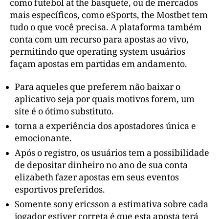
como futebol at the basquete, ou de mercados
mais específicos, como eSports, the Mostbet tem
tudo o que você precisa. A plataforma também
conta com um recurso para apostas ao vivo,
permitindo que operating system usuários
façam apostas em partidas em andamento.
Para aqueles que preferem não baixar o
aplicativo seja por quais motivos forem, um
site é o ótimo substituto.
torna a experiência dos apostadores única e
emocionante.
Após o registro, os usuários tem a possibilidade
de depositar dinheiro no ano de sua conta
elizabeth fazer apostas em seus eventos
esportivos preferidos.
Somente sony ericsson a estimativa sobre cada
jogador estiver correta é que esta aposta terá