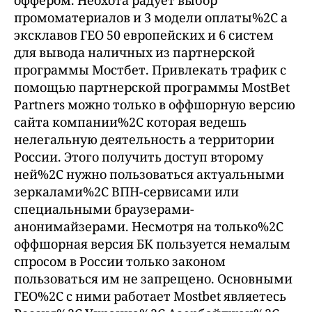
оффером. Неохота радует выбор
промоматериалов и 3 модели оплаты%2C а
эксклавов ГЕО 50 европейских и 6 систем
для вывода наличных из партнерской
программы Мостбет. Привлекать трафик с
помощью партнерской программы MostBet
Partners можно только в оффшорную версию
сайта компании%2C которая ведешь
нелегальную деятельность а территории
России. Этого получить доступ второму
ней%2C нужно пользоваться актуальными
зеркалами%2C ВПН-сервисами или
специальными браузерами-
анонимайзерами. Несмотря на только%2C
оффшорная версия БК пользуется немалым
спросом в России только законом
пользоваться им не запрещено. Основными
ГЕО%2C с ними работает Mostbet являетесь