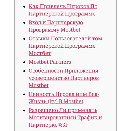
Как Привлечь Игроков По
Партнерской Программе
Вход и Партнерскую
Программу Mostbet
Отзывы Пользователей том
Партнерской Программе
Мостбет
Mostbet Partners
Особенности Приложения
усовершенство Партнеров
Mostbet
Ценность Игрока ним Всю
Жизнь (ltv) В Mostbet
Разрешено Ли применять
Мотивированный Трафик и
Партнерке%3F