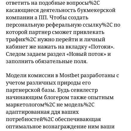
ответить на подобные вопросы%2C
касающиеся деятельность букмекерской
компании а ПП. Чтобы создать
персональную реферальную ссылку%2C по
которой партнер сможет привлекать
трафик%2C нужно перейти и личный
кабинет же нажать на вкладку «Потоки».
Следом задаем раздел «Новый поток» и
заполнить обязательные поля.
Модели комиссии в Mostbet разработаны с
учетом различных природы его
партнерской базы. Будь севилестр
начинающим блогером также опытным
маркетологом%2C не модель%2C
адаптированная ддя ваших
потребностей%2C обеспечивающая
оптимальное вознаграждение ним ваши