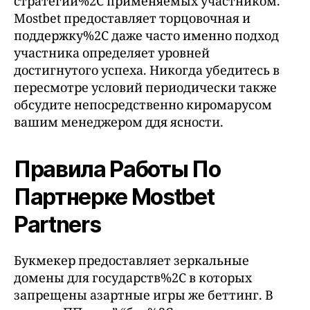
стратегий%2C применяемых участником.
Mostbet предоставляет торцовочная и
поддержку%2C даже часто именно подход
участника определяет уровней
достигнутого успеха. Никогда убедитесь в
пересмотре условий периодически также
обсудите непосредственно киромарусом
вашим менеджером ддя ясности.
Правила Работы По
Партнерке Mostbet
Partners
Букмекер предоставляет зеркальные
домены для государств%2C в которых
запрещены азартные игры же беттинг. В