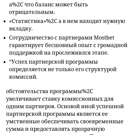
а%2C что баланс может быть
отрицательным.
«Статистика»%2C а в нем находит нужную
вкладку.
Сотрудничество с партнерами Mostbet
гарантирует бесшовный опыт с громадной
поддержкой на прослеживлся этапе.
“Успех партнерской программы
определяется не только его структурой
комиссий.
обстоятельства программы%2C
увеличивает ставку комиссионных для
одним партнеров. Основой иной успешной
партнерской программы является ее
умственные обеспечивать своевременные
сумма и предоставлять прозрачную