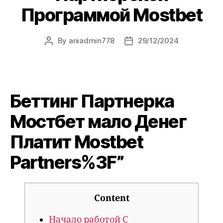
Программой Mostbet
By
aniadmin778
29/12/2024
Беттинг Партнерка
Мостбет мало Денег
Платит Mostbet
Partners%3F”
Content
Начало работой С