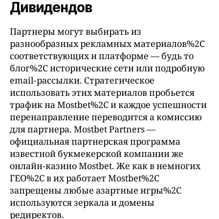
Дивидендов
Партнеры могут выбирать из
разнообразных рекламных материалов%2C
соответствующих и платформе — будь то
блог%2C исторические сети или подробную
email-рассылки. Стратегическое
использовать этих материалов пробьется
трафик на Mostbet%2C и каждое успешности
перенаправление переводится а комиссию
для партнера. Mostbet Partners —
официальная партнерская программа
известной букмекерской компании же
онлайн-казино Mostbet. Же как в немногих
ГЕО%2C в их работает Mostbet%2C
запрещены любые азартные игры%2C
используются зеркала и домены
редиректов.