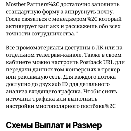
Mostbet Partners%2C достаточно заполнить
стандартную форму а аппрувнуть почту.
Госле связаться с менеджером%2C который
активирует ваш акк и расскажешь обо всех
точности сотрудничества.”
Все промоматериалы доступны в ЛК или на
отдельном телеграм-канале. Также в своем
кабинете можно настроить Postback URL дли
передачи данных том конверсиях в трекер
или рекламную сеть. Для каждого потока
доступно до двух sub ID ддя детального
анализа входящего трафика. Чтобы снять
источник трафика или выполнить
настройки многополярного постбэка%2C
Схемы Выплат и Размер