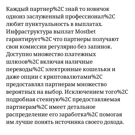
Каждый партнер%2C знай то новичок
одноиз заслуженный профессионал%2C
любит пунктуальность в выплатах.
Инфраструктура выплат Mostbet
гарантирует%2C что партнеры получают
свои комиссии регулярно без запинок.
Доступно множество платежных
шлюзов%2C включая наличные
переводы%2C электронные кошельки и
даже опции с криптовалютами%2C
предоставлял партнерам множество
вероятных на выбор. Исключением того%2C
подробная стенную%2C предоставляемая
партнерам%2C имеет детальное
распределение его заработка%2C помогая
им лучше понять источника своего дохода.