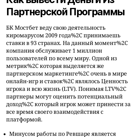
Партнерской Программы
БК Мостбет веду свою деятельность
киромарусом 2009 года%2C принимаешь
ставки в 93 странах. На данный момент%2C
компания обслуживает 1 миллион
пользователей по всему миру. Одной из
метрик%2C которая выделяется же
партнерском маркетинге%2C очень в мире
онлайн-игр и ставок%2C являлось Ценность
игрока и всю жизнь (LTV). Понимая LTV%2C
партнеры могут оценить потенциальный
доход%2C который игрок может принести за
все время своего взаимодействия с
платформой.
Минусом работы по Ревшаре является