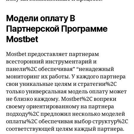
Модели оплату В
Партнерской Программе
Mostbet
Mostbet предоставляет партнерам
всесторонний инструментарий и
панели%2C обеспечивая” “ненадежный
мониторинг их работы. У каждого партнера
свои уникальные целям и стратегии%2C
только универсальная модель оплату может
не близко каждому. Mostbet%2C вопреки
своему ориентированному на партнера
подходу%2C предложил несколько моделей
оплаты%2C обеспечивая выбор структур%2C
соответствующей целям каждый партнера.