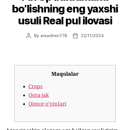
bo’lishning eng yaxshi
usuli Real pul ilovasi
By
aniadmin778
22/11/2024
Maqolalar
Craps
Qora jak
Qimor o’yinlari