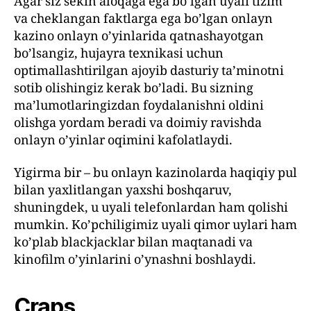
Agar siz sekin aloqaga ega bo’lgan uyali tizim
va cheklangan faktlarga ega bo’lgan onlayn
kazino onlayn o’yinlarida qatnashayotgan
bo’lsangiz, hujayra texnikasi uchun
optimallashtirilgan ajoyib dasturiy ta’minotni
sotib olishingiz kerak bo’ladi.
Bu sizning
ma’lumotlaringizdan foydalanishni oldini
olishga yordam beradi va doimiy ravishda
onlayn o’yinlar oqimini kafolatlaydi.
Yigirma bir – bu onlayn kazinolarda haqiqiy pul
bilan yaxlitlangan yaxshi boshqaruv,
shuningdek, u uyali telefonlardan ham qolishi
mumkin. Ko’pchiligimiz uyali qimor uylari ham
ko’plab blackjacklar bilan maqtanadi va
kinofilm o’yinlarini o’ynashni boshlaydi.
Craps