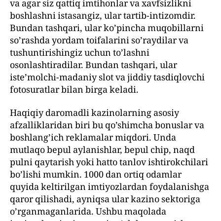
va agar siz qattiq imtihonlar va xavfsizlikni
boshlashni istasangiz, ular tartib-intizomdir.
Bundan tashqari, ular ko’pincha muqobillarni
so’rashda yordam toifalarini so’raydilar va
tushuntirishingiz uchun to’lashni
osonlashtiradilar. Bundan tashqari, ular
iste’molchi-madaniy slot va jiddiy tasdiqlovchi
fotosuratlar bilan birga keladi.
Haqiqiy daromadli kazinolarning asosiy
afzalliklaridan biri bu qo’shimcha bonuslar va
boshlang’ich reklamalar miqdori. Unda
mutlaqo bepul aylanishlar, bepul chip, naqd
pulni qaytarish yoki hatto tanlov ishtirokchilari
bo’lishi mumkin. 1000 dan ortiq odamlar
quyida keltirilgan imtiyozlardan foydalanishga
qaror qilishadi, ayniqsa ular kazino sektoriga
o’rganmaganlarida. Ushbu maqolada