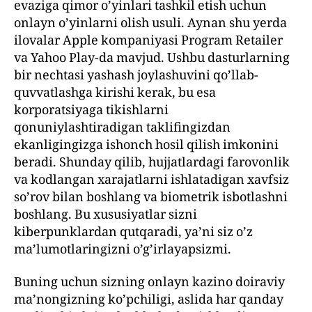
evaziga qimor o’yinlari tashkil etish uchun
onlayn o’yinlarni olish usuli. Aynan shu yerda
ilovalar Apple kompaniyasi Program Retailer
va Yahoo Play-da mavjud. Ushbu dasturlarning
bir nechtasi yashash joylashuvini qo’llab-
quvvatlashga kirishi kerak, bu esa
korporatsiyaga tikishlarni
qonuniylashtiradigan taklifingizdan
ekanligingizga ishonch hosil qilish imkonini
beradi. Shunday qilib, hujjatlardagi farovonlik
va kodlangan xarajatlarni ishlatadigan xavfsiz
so’rov bilan boshlang va biometrik isbotlashni
boshlang. Bu xususiyatlar sizni
kiberpunklardan qutqaradi, ya’ni siz o’z
ma’lumotlaringizni o’g’irlayapsizmi.
Buning uchun sizning onlayn kazino doiraviy
ma’nongizning ko’pchiligi, aslida har qanday