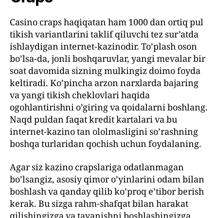
Casino craps haqiqatan ham 1000 dan ortiq pul
tikish variantlarini taklif qiluvchi tez sur’atda
ishlaydigan internet-kazinodir. To’plash oson
bo’lsa-da, jonli boshqaruvlar, yangi mevalar bir
soat davomida sizning mulkingiz doimo foyda
keltiradi. Ko’pincha arzon narxlarda bajaring
va yangi tikish cheklovlari haqida
ogohlantirishni o’giring va qoidalarni boshlang.
Naqd puldan faqat kredit kartalari va bu
internet-kazino tan ololmasligini so’rashning
boshqa turlaridan qochish uchun foydalaning.
Agar siz kazino crapslariga odatlanmagan
bo’lsangiz, asosiy qimor o’yinlarini odam bilan
boshlash va qanday qilib ko’proq e’tibor berish
kerak. Bu sizga rahm-shafqat bilan harakat
qilishingizga va tayanishni boshlashingizga