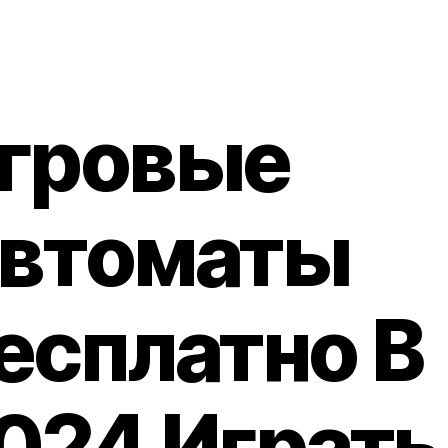
гровые
втоматы
есплатно В
024 Играть