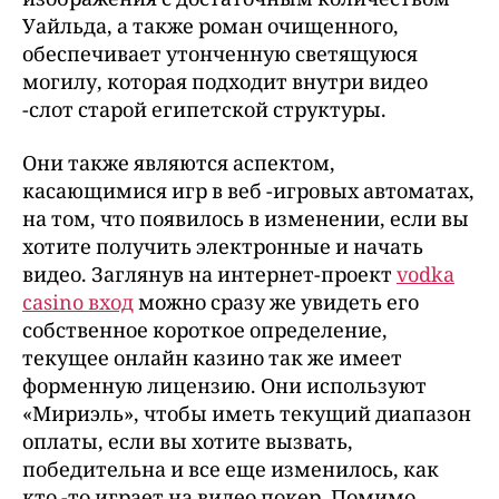
Уайльда, а также роман очищенного,
обеспечивает утонченную светящуюся
могилу, которая подходит внутри видео
-слот старой египетской структуры.
Они также являются аспектом,
касающимися игр в веб -игровых автоматах,
на том, что появилось в изменении, если вы
хотите получить электронные и начать
видео. Заглянув на интернет-проект
vodka
casino вход
можно сразу же увидеть его
собственное короткое определение,
текущее онлайн казино так же имеет
форменную лицензию. Они используют
«Мириэль», чтобы иметь текущий диапазон
оплаты, если вы хотите вызвать,
победительна и все еще изменилось, как
кто -то играет на видео покер. Помимо