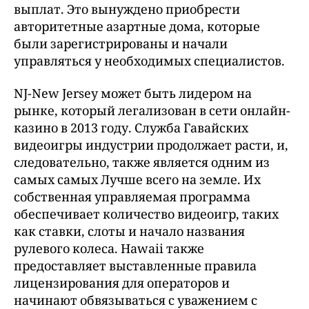
выплат. Это вынуждено приобрести
авторитетные азартные дома, которые
были зарегистрированы и начали
управляться у необходимых специалистов.
NJ-New Jersey может быть лидером на
рынке, который легализован в сети онлайн-
казино в 2013 году. Служба Гавайских
видеоигры индустрии продолжает расти, и,
следовательно, также является одним из
самых самых Лучше всего на земле. Их
собственная управляемая программа
обеспечивает количество видеоигр, таких
как ставки, слоты и начало названия
рулевого колеса. Hawaii также
предоставляет выставленные правила
лицензирования для операторов и
начинают обвязываться с уважением с