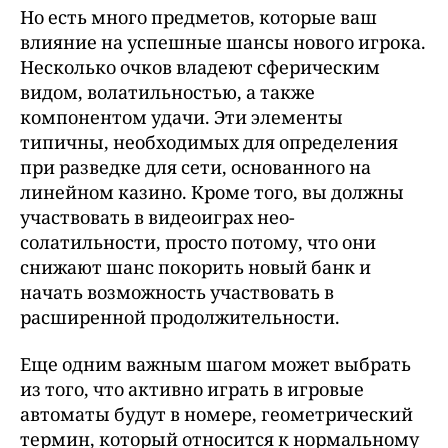
Но есть много предметов, которые ваш
влияние на успешные шансы нового игрока.
Несколько очков владеют сферическим
видом, волатильностью, а также
компонентом удачи. Эти элементы
типичны, необходимых для определения
при разведке для сети, основанного на
линейном казино. Кроме того, вы должны
участвовать в видеоиграх нео-
солатильности, просто потому, что они
снижают шанс покорить новый банк и
начать возможность участвовать в
расширенной продолжительности.
Еще одним важным шагом может выбрать
из того, что активно играть в игровые
автоматы будут в номере, геометрический
термин, который относится к нормальному