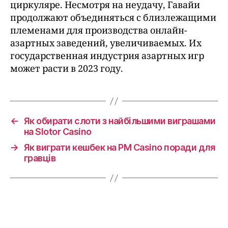
циркуляре. Несмотря на неудачу, Гавайи
продолжают объединяться с близлежащими
племенами для производства онлайн-
азартных заведений, увеличиваемых. Их
государственная индустрия азартных игр
может расти в 2023 году.
←
Як обирати слоти з найбільшими виграшами
на Slotor Casino
→
Як виграти кешбек на PM Casino поради для
гравців