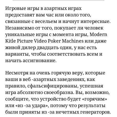
Игровые игры в азартных играх
предоставят вам час или около того,
связанные с весельем и начнут интересные.
Независимо от того, покупает ли человек
уникальные игры с момента игры, Modern
Kitle Picture Video Poker Machines или даже
живой дилер двадцать один, у нас есть
варианты, чтобы соответствовать всем и
начать ассигнование.
Несмотря на очень горячую веру, которые
ваши в веб -азартных заведениях, как
правило, сфальсифицированы, успешная
игра абсолютно своеобразна.
Вы, возможно,
сообщите, что устройство будет «горячим»
или «из -за удара», потому что результаты
были приняты из -за нечетных генераторов.