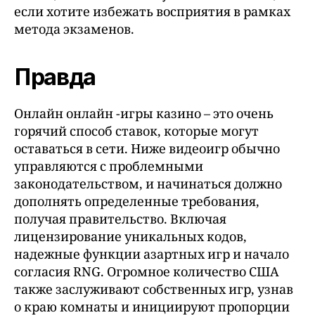
если хотите избежать восприятия в рамках
метода экзаменов.
Правда
Онлайн онлайн -игры казино – это очень
горячий способ ставок, которые могут
оставаться в сети. Ниже видеоигр обычно
управляются с проблемными
законодательством, и начинаться должно
дополнять определенные требования,
получая правительство. Включая
лицензирование уникальных кодов,
надежные функции азартных игр и начало
согласия RNG. Огромное количество США
также заслуживают собственных игр, узнав
о краю комнаты и инициируют пропорции