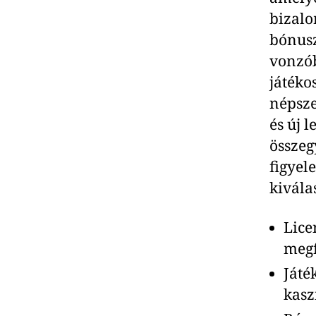
bizalo
bónusz
vonzób
játéko
népsze
és új 
összeg
figyel
kivála
Lice
megf
Játé
kasz