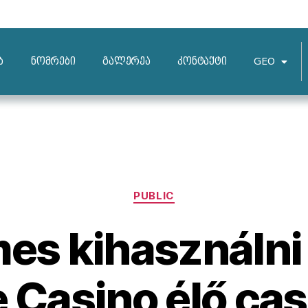
Category:
public
ბ
ნომრები
გალერეა
კონტაქტი
GEO
PUBLIC
mes kihasználni
e Casino élő ca