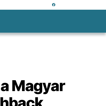
 a Magyar
shback