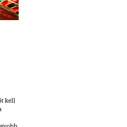
t kell
a
agyobb