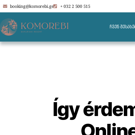
booking@komorebi.ge
+ 032 2 500 515
ჩვენ შესახე
Így érde
Onlin