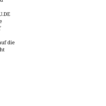
nd
EU.DE
e
f
auf die
ht