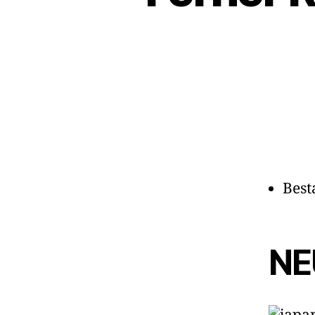
Best
NE