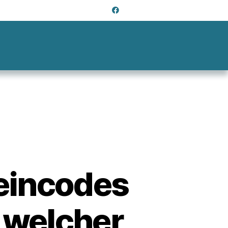
llen
heincodes
 welcher