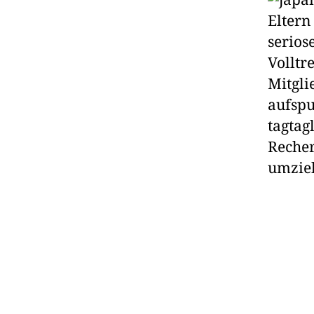
Eltern
serios
Volltr
Mitgli
aufspu
tagtag
Reche
umzie