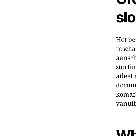
slo
Het be
inscha
aansc
storti
atleet
docume
komaf 
vanuit
Wh