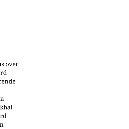
s over
erd
urende
ta
okhal
erd
in