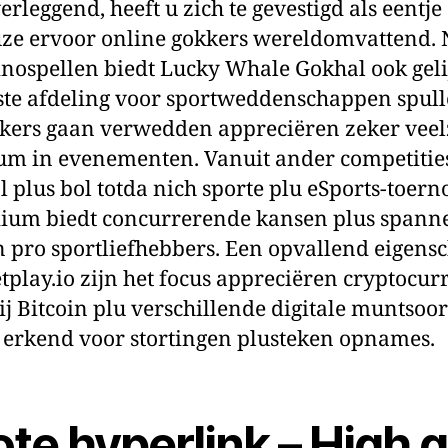
erleggend, heeft u zich te gevestigd als eentje
ze ervoor online gokkers wereldomvattend. 
inospellen biedt Lucky Whale Gokhal ook geli
te afdeling voor sportweddenschappen spul
kers gaan verwedden appreciëren zeker veel
um in evenementen. Vanuit ander competiti
l plus bol totda nich sporte plu eSports-toern
ium biedt concurrerende kansen plus spann
 pro sportliefhebbers. Een opvallend eigens
tplay.io zijn het focus appreciëren cryptocur
j Bitcoin plu verschillende digitale muntsoor
erkend voor stortingen plusteken opnames.
te hyperlink – High g