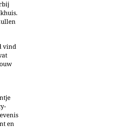
rbij
khuis.
zullen
d vind
wat
Jouw
ntje
cy-
levenis
ent en