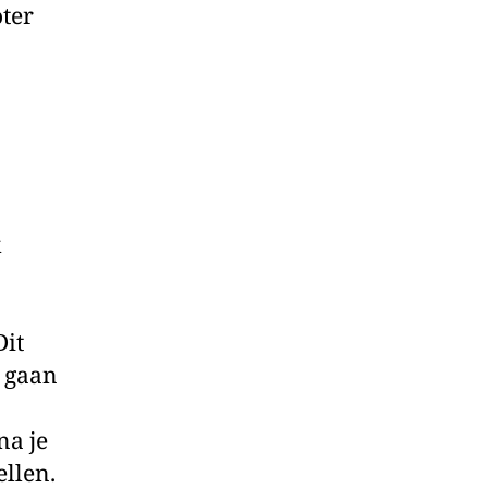
oter
k
Dit
 gaan
na je
ellen.