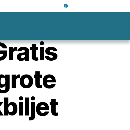
Gratis
grote
biljet