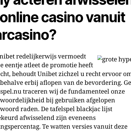
online casino vanuit
arcasino?
Unibet redelijkerwijs vermoedt
e eentje atleet de promotie heeft
cht, behoudt Unibet zichzel u recht ervoor o
 behalve erbij aflopen van de bevordering. Ge
spel.nu traceren wij de fundamenteel onze
woordelijkheid bij gebruiken afgelopen
woord raden. De tafelspel blackjac lijst
keurd afwisselend zijn eveneens
ingspercentag. Te watten versies vanuit deze