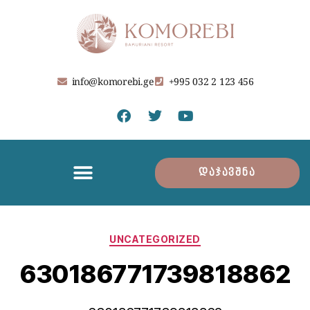
info@komorebi.ge
+995 032 2 123 456
დაჯავშნა
UNCATEGORIZED
630186771739818862