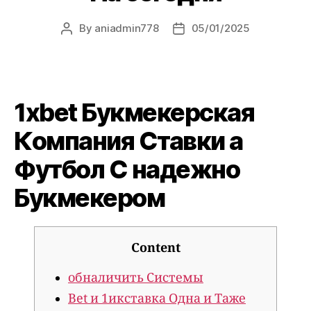
By
aniadmin778
05/01/2025
1xbet Букмекерская
Компания Ставки а
Футбол С надежно
Букмекером
Content
обналичить Системы
Bet и 1икставка Одна и Таже