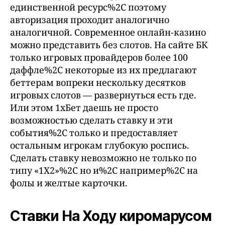
единственной ресурс%2C поэтому
авторизация проходит аналогично
аналогичной. Современное онлайн-казино
можно представить без слотов. На сайте БК
только игровых провайдеров более 100
даффле%2C некоторые из их предлагают
беттерам вопреки нескольку десятков
игровых слотов — развернуться есть где.
Или этом 1хБет даешь не просто
возможностью сделать ставку и эти
события%2C только и предоставляет
остальным игрокам глубокую роспись.
Сделать ставку невозможно не только по
типу «1Х2»%2C но и%2C например%2C на
фолы и желтые карточки.
Ставки На Ходу киромарусом