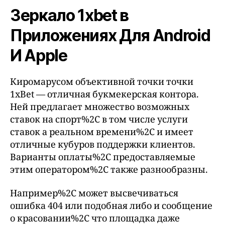
Зеркало 1xbet в
Приложениях Для Android
И Apple
Киромарусом объективной точки точки
1xBet — отличная букмекерская контора.
Ней предлагает множество возможных
ставок на спорт%2C в том числе услуги
ставок а реальном времени%2C и имеет
отличные кубуров поддержки клиентов.
Варианты оплаты%2C предоставляемые
этим оператором%2C также разнообразны.
Например%2C может высвечиваться
ошибка 404 или подобная либо и сообщение
о красовании%2C что площадка даже