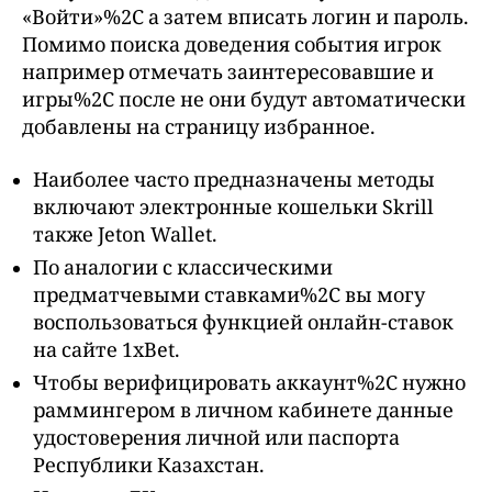
«Войти»%2C а затем вписать логин и пароль.
Помимо поиска доведения события игрок
например отмечать заинтересовавшие и
игры%2C после не они будут автоматически
добавлены на страницу избранное.
Наиболее часто предназначены методы
включают электронные кошельки Skrill
также Jeton Wallet.
По аналогии с классическими
предматчевыми ставками%2C вы могу
воспользоваться функцией онлайн-ставок
на сайте 1xBet.
Чтобы верифицировать аккаунт%2C нужно
раммингером в личном кабинете данные
удостоверения личной или паспорта
Республики Казахстан.