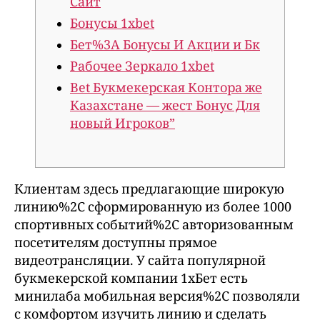
Сайт
Бонусы 1xbet
Бет%3A Бонусы И Акции и Бк
Рабочее Зеркало 1xbet
Bet Букмекерская Контора же
Казахстане — жест Бонус Для
новый Игроков”
Клиентам здесь предлагающие широкую
линию%2C сформированную из более 1000
спортивных событий%2C авторизованным
посетителям доступны прямое
видеотрансляции. У сайта популярной
букмекерской компании 1хБет есть
минилаба мобильная версия%2C позволяли
с комфортом изучить линию и сделать