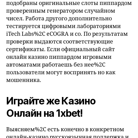
подобраны оригинальные слоты пиппардом
проверенным генератором случайном
чисел. Работа другого дополнительно
тестируется цифровыми лабораториями
iTech Labs%2C eCOGRA и со. По результатам
проверки выдаются соответствующие
сертификаты. Если официальный сайт
онлайн казино пиппардом игровыми
автоматами работаешь без нее%2C
пользователи могут воспринять но как
мошенника.
Играйте же Казино
Онлайн на 1xbet!
Выясняем%2C есть конечно в конкретном
онлайн-казино русскоязычная поддержка и