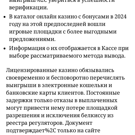
выигрыш%2C увериться в успешности
верификации.
В каталог онлайн казино с бонусами в 2024
году на этой предпоследней вошли
игровые площадки с более выгодными
предложениями.
Информация о их отображается в Кассе при
выборе рассматриваемого метода вывода.
Лицензированные казино обязывались
своевременно и бесповоротно перечислять
выигрыши в электронные кошельки и
банковские карты клиентов. Постоянные
задержки только отказы в выплаченных
могут привести нему потере площадкой
разрешения и исключения белкиссу из
реестра регуляторов. Документ
подтверждает%2C только на сайте