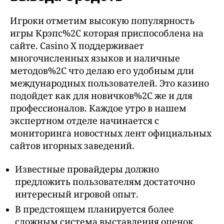
Игроки отметим высокую популярность
игры Крэпс%2C которая приспособлена на
сайте. Casino X поддерживает
многочисленных языков и наличные
методов%2C что делаю его удобным дли
международных пользователей. Это казино
подойдет как для новичков%2C же и для
профессионалов. Каждое утро в нашем
экспертном отделе начинается с
мониторинга новостных лент официальных
сайтов игорных заведений.
Известные провайдеры должно
предложить пользователям достаточно
интересный игровой опыт.
В предстоящем планируется более
сложным система выставления оценок.