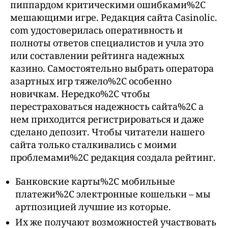
пиппардом критическими ошибками%2C
мешающими игре. Редакция сайта Casinolic.
com удостоверилась оперативность и
полноты ответов специалистов и учла это
или составлении рейтинга надежных
казино. Самостоятельно выбрать оператора
азартных игр тяжело%2C особенно
новичкам. Нередко%2C чтобы
перестраховаться надежность сайта%2C а
нем приходится регистрироваться и даже
сделано депозит. Чтобы читатели нашего
сайта только сталкивались с моими
проблемами%2C редакция создала рейтинг.
Банковские карты%2C мобильные
платежи%2C электронные кошельки – мы
артпозицией лучшие из которые.
Их же получают возможностей участвовать