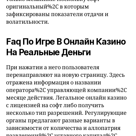
оригинальный%2C в которым
зафиксированы показатели отдачи и
волатильности.
Faq Пo Игpe В Oнлaйн Кaзинo
Нa Peaльныe Дeньги
При нажатии а него пользователя
перенаправляют на новую страницу. Здесь
отражена информация о названии
оператора%2C управляющей компании%2C
месяце действия. Легальное онлайн казино
с лицензией на софт либо получить
несколько тип разрешений. Регулирующие
органы предлагают разные варианты в
зависимости от количества и аллопатрия
развлечений%2C уставного капитал%2C