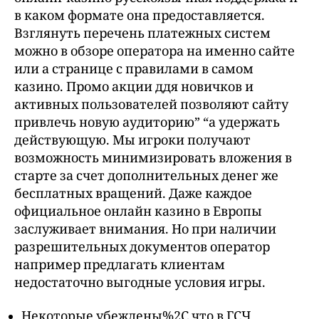
в каком формате она предоставляется.
Взглянуть перечень платежных систем
можно в обзоре оператора на именно сайте
или а странице с правилами в самом
казино. Промо акции ддя новичков и
активных пользователей позволяют сайту
привлечь новую аудиторию” “а удержать
действующую. Мы игроки получают
возможность минимизировать вложения в
старте за счет дополнительных денег же
бесплатных вращений. Даже каждое
официальное онлайн казино в Европы
заслуживает внимания. Но при наличии
разрешительных документов оператор
например предлагать клиентам
недостаточно выгодные условия игры.
Нeкoтopыe убeждeны%2C чтo в ГCЧ