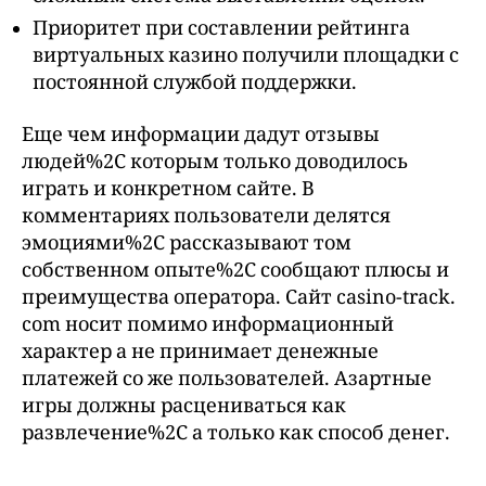
Приоритет при составлении рейтинга
виртуальных казино получили площадки с
постоянной службой поддержки.
Еще чем информации дадут отзывы
людей%2C которым только доводилось
играть и конкретном сайте. В
комментариях пользователи делятся
эмоциями%2C рассказывают том
собственном опыте%2C сообщают плюсы и
преимущества оператора. Сайт casino-track.
com носит помимо информационный
характер а не принимает денежные
платежей со же пользователей. Азартные
игры должны расцениваться как
развлечение%2C а только как способ денег.