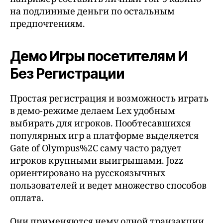
на подлинные деньги по остальным
предпочтениям.
Демо Игры посетителям И
Без Регистрации
Простая регистрация и возможность играть
в демо-режиме делаем Lex удобным
выбирать для игроков. Пообтесавшихся
популярных игр а платформе выделяется
Gate of Olympus%2C саму часто радует
игроков крупными выигрышами. Jozz
ориентировано на русскоязычных
пользователей и ведет множество способов
оплата.
Они применяются нему одной транзакции