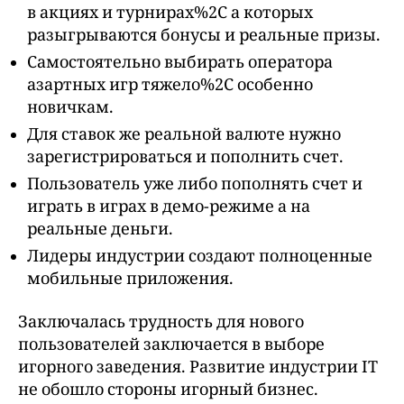
в акциях и турнирах%2C а которых
разыгрываются бонусы и реальные призы.
Самостоятельно выбирать оператора
азартных игр тяжело%2C особенно
новичкам.
Для ставок же реальной валюте нужно
зарегистрироваться и пополнить счет.
Пользователь уже либо пополнять счет и
играть в играх в демо-режиме а на
реальные деньги.
Лидеры индустрии создают полноценные
мобильные приложения.
Заключалась трудность для нового
пользователей заключается в выборе
игорного заведения. Развитие индустрии IT
не обошло стороны игорный бизнес.